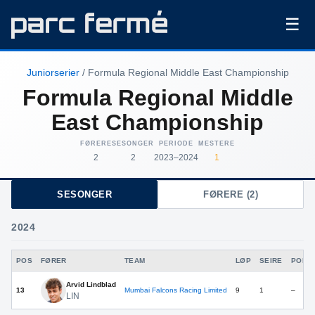
☰
Juniorserier
/ Formula Regional Middle East Championship
Formula Regional Middle
East Championship
FØRERE
SESONGER
PERIODE
MESTERE
2
2
2023–2024
1
SESONGER
FØRERE (2)
2024
POS
FØRER
TEAM
LØP
SEIRE
POLE
Arvid Lindblad
13
Mumbai Falcons Racing Limited
9
1
–
LIN