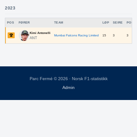
2023
POS
FØRER
TEAM
LØP
SEIRE
POLE
Kimi Antonelli
🏆
Mumbai Falcons Racing Limited
15
3
3
ANT
Parc Fermé © 2026 · Norsk F1-statistikk
Admin