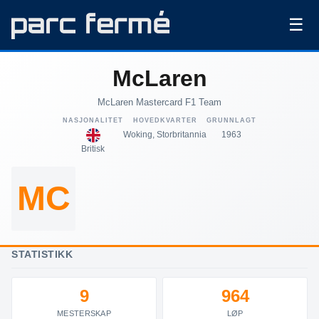
☰
McLaren
McLaren Mastercard F1 Team
NASJONALITET
HOVEDKVARTER
GRUNNLAGT
Woking, Storbritannia
1963
Britisk
MC
STATISTIKK
9
964
MESTERSKAP
LØP