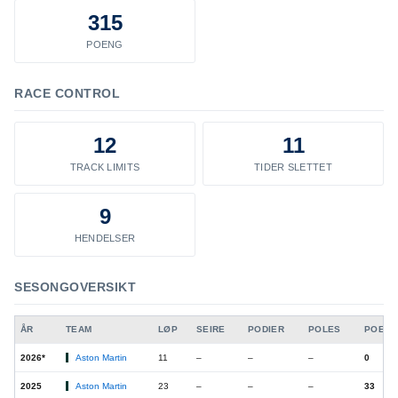
315
POENG
RACE CONTROL
12
11
TRACK LIMITS
TIDER SLETTET
9
HENDELSER
SESONGOVERSIKT
ÅR
TEAM
LØP
SEIRE
PODIER
POLES
POEN
2026*
Aston Martin
11
–
–
–
0
2025
Aston Martin
23
–
–
–
33