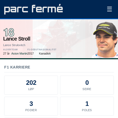
☰
18
Lance Stroll
Lance Strulovitch
ALDER
TEAM
F1-DEBUT
NASJONALITET
27 år
Aston Martin
2017
Kanadisk
F1 KARRIERE
202
0
LØP
SEIRE
3
1
PODIER
POLES