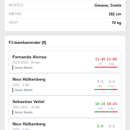
BOSTED
Geneve, Sveits
HØYDE
182 cm
VEKT
70 kg
F1-teamkamerater (8)
Fernando Alonso
11–45
11–66
2023–2026 · 80 løp
LØP
KVALI
Aston Martin
Nico Hülkenberg
1–1
1–1
2022 · 2 løp
LØP
KVALI
Aston Martin
Sebastian Vettel
18–16
16–24
2021–2022 · 42 løp
LØP
KVALI
Aston Martin
Nico Hülkenberg
1–0
1–1
2020 · 2 løp