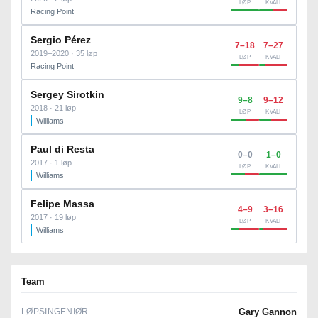
LØP
KVALI
Racing Point
Sergio Pérez
7–18
7–27
2019–2020 · 35 løp
LØP
KVALI
Racing Point
Sergey Sirotkin
9–8
9–12
2018 · 21 løp
LØP
KVALI
Williams
Paul di Resta
0–0
1–0
2017 · 1 løp
LØP
KVALI
Williams
Felipe Massa
4–9
3–16
2017 · 19 løp
LØP
KVALI
Williams
Team
LØPSINGENIØR
Gary Gannon